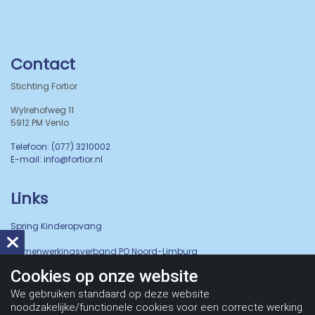
Contact
Stichting Fortior
Wylrehofweg 11
5912 PM Venlo
Telefoon: (077) 3210002
E-mail: info@fortior.nl
Links
Spring Kinderopvang
Samenwerkingsverband PO Noord-Limburg
Cookies op
onze website
We gebruiken standaard op deze website
noodzakelijke/functionele cookies voor een correcte werking