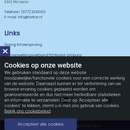
5912 PM Venlo
Telefoon: (077) 3210002
E-mail: info@fortior.nl
Links
Spring Kinderopvang
Samenwerkingsverband PO Noord-Limburg
Cookies op
onze website
We gebruiken standaard op deze website
noodzakelijke/functionele cookies voor een correcte werking
van de website. Daarnaast kunnen er ter verbetering van uw
browse-ervaring cookies geplaatst worden om
geanonimiseerde en dus niet meer herleidbare statistieken
en informatie te verzamelen. Door op ‘Accepteer alle
cookies’ te klikken, stemt u in met ons gebruik van cookies.
Bekijk ons cookiebeleid
Accepteer alle cookies
Copyright Stichting Fortior 2026 - Aangeboden door