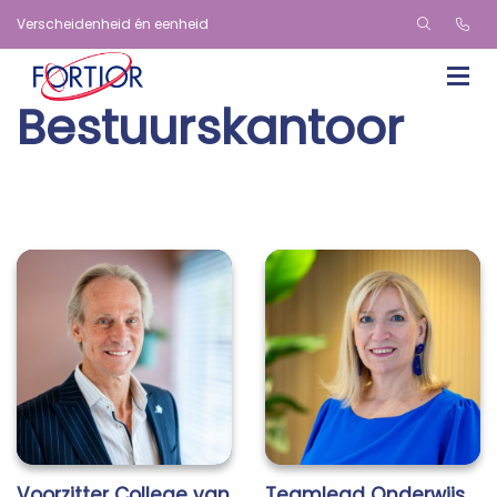
Verscheidenheid én eenheid
Bestuurskantoor
Voorzitter College van
Teamlead Onderwijs