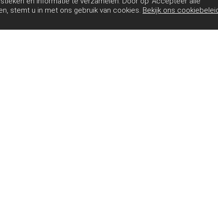
istieken en informatie te verzamelen. Door op ‘Accepteer alle
ken, stemt u in met ons gebruik van cookies.
Bekijk ons cookiebelei
C RC
L