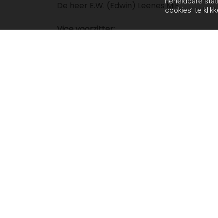
herleidbare stat
De heer E.W. (Edwin) Leenes MiF
cookies’ te klik
Vice voorzitter:
Mevrouw drs. J.P. (Anja) Pijls
Lid:
De heer drs. H.G.A.M. (Henk) Janssen
Mevrouw drs. J.W.N. Keunen (Josien) EMF
Mevrouw A.J.M. (Angélique) Vermeulen
De heer W. (Wouter) Wetzelaer MSc
Contact