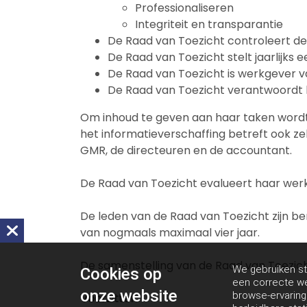
Professionaliseren
Integriteit en transparantie
De Raad van Toezicht controleert de
De Raad van Toezicht stelt jaarlijks
De Raad van Toezicht is werkgever va
De Raad van Toezicht verantwoordt h
Om inhoud te geven aan haar taken wordt
het informatieverschaffing betreft ook z
GMR, de directeuren en de accountant.
De Raad van Toezicht evalueert haar werk
De leden van de Raad van Toezicht zijn 
van nogmaals maximaal vier jaar.
De samenstelling van de Raad van Toezicht 
We gebruiken st
Cookies op
een correcte we
onze website
browse-ervarin
Voorzitter: