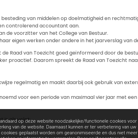
 besteding van middelen op doelmatigheid en rechtmatig
 een controlerend accountant aan.
n de voorzitter van het College van Bestuur.
aar eigen werken onder andere in het jaarverslag van de 
 de Raad van Toezicht goed geïnformeerd door de bestuu
eker proactief. Daarom spreekt de Raad van Toezicht na
wijze regelmatig en maakt daarbij ook gebruik van exter
benoemd voor een periode van maximaal vier jaar met e
is als volgt:
andaard op deze website noodzakelijke/functionele cookies voor
rking van de website. Daarnaast kunnen er ter verbetering van uw
g cookies geplaatst worden om geanonimiseerde en dus niet meer